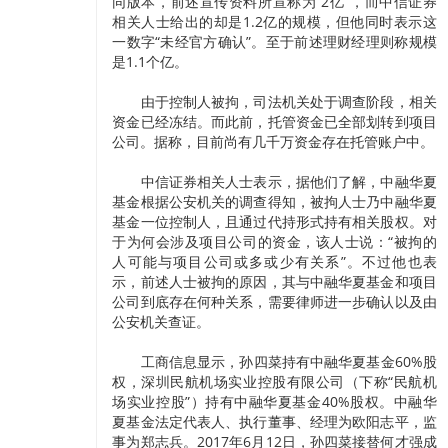
同版本，前述宣传资料所宣称为“2亿”，而中信证券
相关人士给出的却是1.2亿的规模，但他同时表示这
一数字“未经官方确认”。至于前述理财经理则称规模
是1.1个亿。
由于控制人被拘，司法机关处于调查阶段，相关
资金已经冻结。而此前，托管资金已全部划转到项目
公司。据称，目前尚有几千万资金存在托管账户中。
中信证券相关人士表示，据他们了解，中融华夏
基金根据公安机关的调查得知，被拘人士乃中融华夏
基金一位控制人，且通过代持形式持有相关股权。对
于为何会涉及项目公司的资金，该人士说：“被拘的
人可能与项目公司或多或少有关系”。不过他也表
示，前述人士被拘的原因，其与中融华夏基金和项目
公司到底存在何种关系，需要律师进一步确认以及由
公安机关查证。
工商信息显示，孙四菜持有中融华夏基金60%股
权，深圳民航机场实业控股有限公司（下称“民航机
场实业控股”）持有中融华夏基金40%股权。中融华
夏基金法定代表人、执行董事、经理为欧阳志平，监
事为郑志兵。2017年6月12日，孙四菜接替何才强成