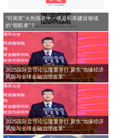
周年
中国银行家族信托服务引导财富金融
进入服务新时代
2024年11月06日
2018年01月12日
“司南奖”火热报名中：谁是司库建设领域
中国银行业资产托管规模126.61万亿
进博观察：法国荣膺第七届中国国际
的“领航者”？
进口博览会主宾国，共庆中法建交60
2017年07月18日
资管新规对保本类产品影响
周年
2017年11月28日
2024年11月06日
华夏基金又一桩老鼠仓案即将落
2018中国B2B+供应链金融创新与发
锤，"公用账户"暴富了这位交易
展论坛即将亮相北京
公募REITs推出已无实质性障碍
员，"逃跑的时候手机都没拿"
2025国际货币论坛隆重举行 聚焦“地缘经济
2018年08月28日
2017年11月07日
2017年07月19日
风险与全球金融治理改革”
任泽平：现金是最危险的资产配置
2018第二届中国供应链金融年会暨第
二届中国供应链金融行业标兵颁奖盛
2017年07月19日
基金业协会洪磊：资管产品不能隐
典在京隆重召开
含“刚性兑付”
2018年04月25日
2017年11月06日
私募十年：有的繁花着锦，有的关灯
2025国际货币论坛隆重举行 聚焦“地缘经济
第二届（2017）中国交易银行年会即
吃面，凭什么！
风险与全球金融治理改革”
将在即召开，欢迎报名
QDII基金十年蝶变 公募基金海外投资
2017年07月20日
站上新起点
2017年10月27日