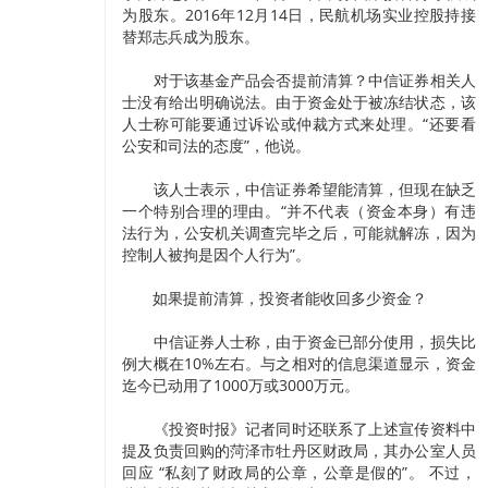
为股东。2016年12月14日，民航机场实业控股持接
替郑志兵成为股东。
对于该基金产品会否提前清算？中信证券相关人
士没有给出明确说法。由于资金处于被冻结状态，该
人士称可能要通过诉讼或仲裁方式来处理。“还要看
公安和司法的态度”，他说。
该人士表示，中信证券希望能清算，但现在缺乏
一个特别合理的理由。“并不代表（资金本身）有违
法行为，公安机关调查完毕之后，可能就解冻，因为
控制人被拘是因个人行为”。
如果提前清算，投资者能收回多少资金？
中信证券人士称，由于资金已部分使用，损失比
例大概在10%左右。与之相对的信息渠道显示，资金
迄今已动用了1000万或3000万元。
《投资时报》记者同时还联系了上述宣传资料中
提及负责回购的菏泽市牡丹区财政局，其办公室人员
回应 “私刻了财政局的公章，公章是假的”。 不过，