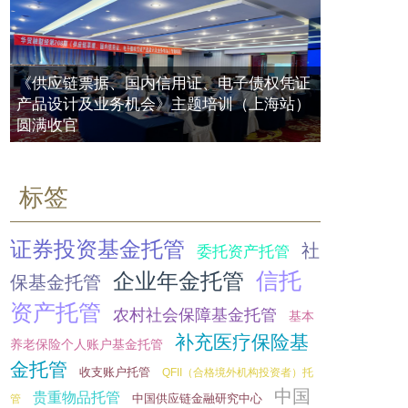
2017年10月23日
资管产品增值税探讨 | 资管产品当事
如何玩转20万亿产业下的供应链金
人及各自涉税问题
融？
资管产品穿透核查问题详解
2017年07月20日
《供应链票据、国内信用证、电子债权凭证
2017年07月18日
2017年10月16日
产品设计及业务机会》主题培训（上海站）
圆满收官
人民银行：资产管理业务发展中需要
关注的主要问题
QDII基金年内业绩相差80个百分点
2017年07月20日
最差下跌24%
标签
2017年09月25日
券商资管首例夫妻档“老鼠仓”现形 业
内建议多管齐下优化市场环境
证券投资基金托管
社
委托资产托管
11只QDII基金净值涨超30% 机构担
2017年07月21日
忧美股或迎多事之秋
信托
企业年金托管
保基金托管
2017年09月22日
资产托管
农村社会保障基金托管
基本
瑞银资产管理获中国私募管理人牌照
补充医疗保险基
2017年07月21日
养老保险个人账户基金托管
一文看懂那些年资管产品嵌套那些事
（信托、券商资管、基金专户、银行
金托管
收支账户托管
QFII（合格境外机构投资者）托
理财…）
中国
贵重物品托管
中国供应链金融研究中心
管
2017年09月22日