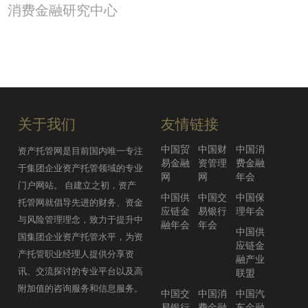
四大AMC是如何处理银行剥离的不良
消费金融研究中心
资产的？
工行定了一个小目标：南方全天候
2017年07月21日
FOF至少卖10个亿？
2017年09月15日
券商基金托管牌照有望扩容 一周两家
一线券商先后申报
资管参与定增的备案、穿透与产品设
2017年07月25日
计详解
关于我们
友情链接
2017年09月14日
香港资产管理规模超18万亿 内地军
中国贸
中国财
中国消
资产托管网是目前国内唯一专注
团高速增长
易金融
资管理
费金融
于集团企业资产托管领域的专业
债券资管产品估值的套路（成本法）
2017年07月25日
网
网
年会
门户网站。 自建立之初，资产
2017年09月12日
中国供
中国交
中国保
托管网就倡导先进的财务、资金
应链金
易银行
理年会
工行资产托管规模五年翻两番 实现十
与风险管理理念，致力于提升中
融年会
年会
万亿级跨越
中国供
国集团企业资产托管水平，为资
交行重庆市分行加大托管业务发展
2017年07月25日
应链金
产托管职业经理人提供分享资
2017年09月11日
融产业
讯、交流探讨的专业平台以及高
联盟
流动性扩张时代结束 券商资管有四大
附加值的咨询服务和信息服务。
中国交
中国消
中国汽
发展路径
易银行
费金融
车金融