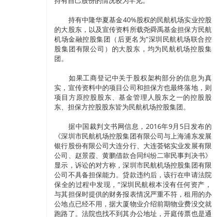
持有自己股份的情况较为罕见。
持有中隆华夏基金40%股权的民航机场实业控股
的大股东，以及宣传资料所载尧舜禹基金担保方民航
机场金融控股集团（后更名为“深圳民航机场联合控
股集团有限公司）的大股东，均为民航机场控股集
团。
如果工商登记中关于股权架构部分的信息为真
实，宣传资料中的项目公司和担保方也最终落地，则
项目方原控股股东、基金管理人股东之一的控股股
东、担保方控股股东皆为民航机场控股集团。
据中国裁判文书网信息，2016年9月5日发布的
《深圳市民航机场控股集团有限公司与上海浦东发展
银行股份有限公司大连分行、大连荟铭实业发展有限
公司、赵景霞、黄鹏借款合同纠纷二审民事判决书》
显示，诉讼的对方称，深圳市民航机场控股集团有限
公司不具备担保能力。贷款违约后，该行在申请法院
保全的过程中发现，“深圳民航根本没有任何资产，
与其担保时提供的财务报表情况严重不符，租用的办
公地点已经不用，据大厦物业介绍前期物业费没交就
跑路了。法院也找不到其办公地址，开庭传票也是通