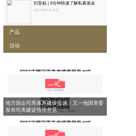
扫盲贴 | 9分钟快速了解私募基金
2017年07月18日
产品
干货 | 资产管理公司相关业务模式
2017年07月18日
活动
私募借道公募曲线打新科创板 监管出
招遏制政策套利
2019年06月13日
2024第九届中国产业数字金融年会在
全国金融工作会议释放七大信号 为银
北京隆重召开 ——产业数字金融助推
行、券商、互金等行业定调！
新质生产力发展
平安信托升级推出“平安家族信托”品
2017年07月18日
2024年12月05日
牌
2018年03月19日
进博观察：法国荣膺第七届中国国际
信托牌照有多抢手
进口博览会主宾国，共庆中法建交60
地方国企司库体系建设提速！又一地国资委
2017年07月18日
周年
国内首单百亿级规模REITs获批
发布司库建设指导意见
2024年11月06日
2018年02月05日
进博观察：法国荣膺第七届中国国际
资产托管市场主体尝试搭建沟通平台
进口博览会主宾国，共庆中法建交60
2017年07月18日