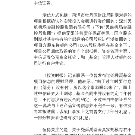
中信证券。
增信方式包括：菏泽市牡丹区财政局到期对标的
项目根据确认的实际投入金额进行溢价回购；深圳民
航机场金融控股集团有限公司（下称“民航机场金融
控股集团”）提供无限连带责任保证担保；国企股东
到期对基金持有的全部标的公司股权进行溢价回购；
项目方股东将标的公司100%股权质押在基金名下，
项目公司后续取得的资产全部抵押。资金管理方面，
中信证券负责资金托管，和（基金）管理人对标的公
司进行账户共管。
《投资时报》记者联系一位曾发布过尧舜禹基金
项目信息的理财经理。他表示，“由于过年时要付息
但（部分）没有付，所以这个事就曝出来了”。而上
述中信证券人士则称，基金合同中并没有约定半年付
息，不付息没有违反合同约定。不过来自中信证券的
这一说法与上述产品宣传信息并不完全一致。有信源
向本报透露，该项目事实上之前曾支付了部分利息，
一部分投资者也确有收到利息。
值得关注的是，关于尧舜禹基金真实规模存在不