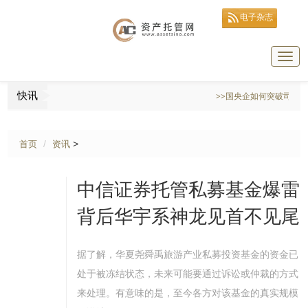
电子杂志
Togg
navig
快讯
>>国央企如何突破司库管理瓶颈
>
首页
资讯
中信证券托管私募基金爆雷
背后华宇系神龙见首不见尾
据了解，华夏尧舜禹旅游产业私募投资基金的资金已
处于被冻结状态，未来可能要通过诉讼或仲裁的方式
来处理。有意味的是，至今各方对该基金的真实规模