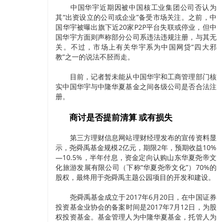
中国华宇近期因被中国核工业集团公司否认为
其“出资设立的公司或企业”备受市场关注。之前，中
国华宇被曝出旗下近20家P2P平台失联或停业，但中
国华宇方面则声称部分公司系违法违规注册，与其无
关。不过，市场上有关华宇系为中国网贷“四大邪
教”之一的说法不胫而走。
目前，记者暂未能从中国华宇和工商管理部门核
实中国华宇与中隆华夏基金之间各级公司是否合法注
册。
商讨是否提前清算 或有损失
第三方理财信息网站理财经理发布的宣传资料显
示，尧舜禹基金规模2亿元，期限2年，预期收益10%
—10.5%，半年付息，资金定向认购山东华夏尧帝文
化旅游发展有限公司（下称“华夏尧帝文化”）70%的
股权，最终用于尧舜禹主题公园项目的开发和建设。
尧舜禹基金成立于2017年6月20日，在中国证券
投资基金业协会的备案时间是2017年7月12日，为股
权投资基金。基金管理人为中隆华夏基金，托管人为