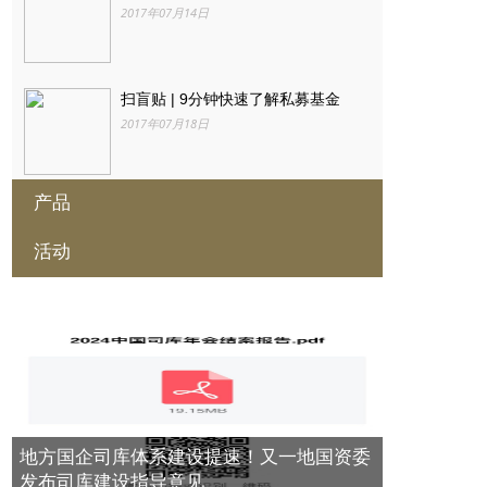
2017年07月14日
扫盲贴 | 9分钟快速了解私募基金
2017年07月18日
产品
干货 | 资产管理公司相关业务模式
2017年07月18日
活动
私募借道公募曲线打新科创板 监管出
招遏制政策套利
2019年06月13日
2024第九届中国产业数字金融年会在
全国金融工作会议释放七大信号 为银
北京隆重召开 ——产业数字金融助推
行、券商、互金等行业定调！
新质生产力发展
平安信托升级推出“平安家族信托”品
2017年07月18日
2024年12月05日
牌
2018年03月19日
进博观察：法国荣膺第七届中国国际
信托牌照有多抢手
进口博览会主宾国，共庆中法建交60
地方国企司库体系建设提速！又一地国资委
2017年07月18日
周年
国内首单百亿级规模REITs获批
发布司库建设指导意见