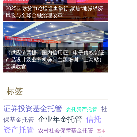
私募十年：有的繁花着锦，有的关灯
2025国际货币论坛隆重举行 聚焦“地缘经济
第二届（2017）中国交易银行年会即
吃面，凭什么！
风险与全球金融治理改革”
将在即召开，欢迎报名
QDII基金十年蝶变 公募基金海外投资
2017年07月20日
站上新起点
2017年10月27日
2017年10月23日
资管产品增值税探讨 | 资管产品当事
如何玩转20万亿产业下的供应链金
人及各自涉税问题
融？
资管产品穿透核查问题详解
2017年07月20日
《供应链票据、国内信用证、电子债权凭证
2017年07月18日
2017年10月16日
产品设计及业务机会》主题培训（上海站）
圆满收官
人民银行：资产管理业务发展中需要
关注的主要问题
QDII基金年内业绩相差80个百分点
2017年07月20日
最差下跌24%
标签
2017年09月25日
券商资管首例夫妻档“老鼠仓”现形 业
内建议多管齐下优化市场环境
证券投资基金托管
社
委托资产托管
11只QDII基金净值涨超30% 机构担
2017年07月21日
忧美股或迎多事之秋
信托
企业年金托管
保基金托管
2017年09月22日
资产托管
农村社会保障基金托管
基本
瑞银资产管理获中国私募管理人牌照