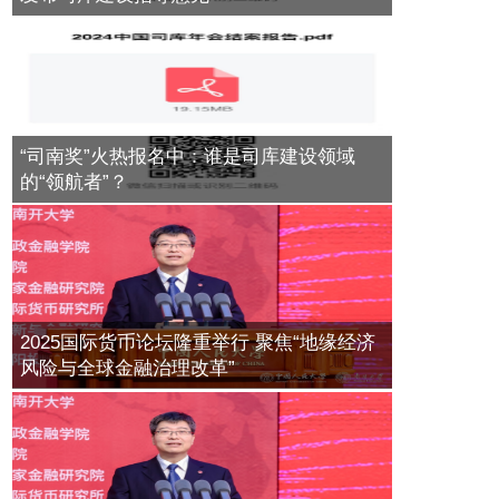
2024年11月06日
2018年02月05日
进博观察：法国荣膺第七届中国国际
资产托管市场主体尝试搭建沟通平台
进口博览会主宾国，共庆中法建交60
2017年07月18日
周年
中国银行家族信托服务引导财富金融
进入服务新时代
2024年11月06日
2018年01月12日
“司南奖”火热报名中：谁是司库建设领域
中国银行业资产托管规模126.61万亿
进博观察：法国荣膺第七届中国国际
的“领航者”？
进口博览会主宾国，共庆中法建交60
2017年07月18日
资管新规对保本类产品影响
周年
2017年11月28日
2024年11月06日
华夏基金又一桩老鼠仓案即将落
2018中国B2B+供应链金融创新与发
锤，"公用账户"暴富了这位交易
展论坛即将亮相北京
公募REITs推出已无实质性障碍
员，"逃跑的时候手机都没拿"
2025国际货币论坛隆重举行 聚焦“地缘经济
2018年08月28日
2017年11月07日
2017年07月19日
风险与全球金融治理改革”
任泽平：现金是最危险的资产配置
2018第二届中国供应链金融年会暨第
二届中国供应链金融行业标兵颁奖盛
2017年07月19日
基金业协会洪磊：资管产品不能隐
典在京隆重召开
含“刚性兑付”
2018年04月25日
2017年11月06日