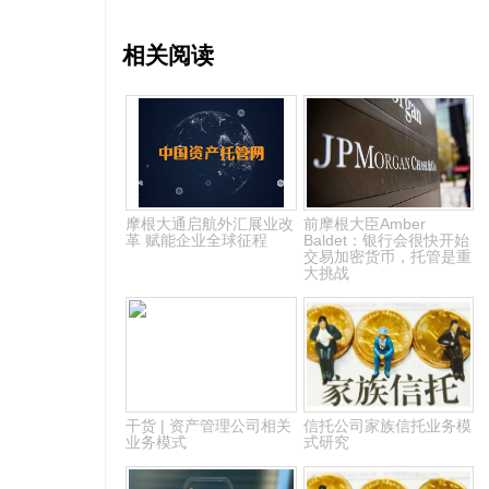
相关阅读
摩根大通启航外汇展业改
前摩根大臣Amber
革 赋能企业全球征程
Baldet：银行会很快开始
交易加密货币，托管是重
大挑战
干货 | 资产管理公司相关
信托公司家族信托业务模
业务模式
式研究