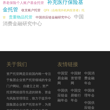
补充医疗保险基
2017年07月21日
养老保险个人账户基金托管
一文看懂那些年资管产品嵌套那些事
（信托、券商资管、基金专户、银行
金托管
收支账户托管
QFII（合格境外机构投资者）托
理财…）
中国
贵重物品托管
中国供应链金融研究中心
管
2017年09月22日
四大AMC是如何处理银行剥离的不良
消费金融研究中心
资产的？
工行定了一个小目标：南方全天候
2017年07月21日
FOF至少卖10个亿？
2017年09月15日
券商基金托管牌照有望扩容 一周两家
一线券商先后申报
资管参与定增的备案、穿透与产品设
2017年07月25日
计详解
关于我们
友情链接
2017年09月14日
香港资产管理规模超18万亿 内地军
中国贸
中国财
中国消
资产托管网是目前国内唯一专注
团高速增长
易金融
资管理
费金融
于集团企业资产托管领域的专业
债券资管产品估值的套路（成本法）
2017年07月25日
网
网
年会
门户网站。 自建立之初，资产
2017年09月12日
中国供
中国交
中国保
托管网就倡导先进的财务、资金
应链金
易银行
理年会
工行资产托管规模五年翻两番 实现十
与风险管理理念，致力于提升中
融年会
年会
万亿级跨越
中国供
国集团企业资产托管水平，为资
交行重庆市分行加大托管业务发展
2017年07月25日
应链金