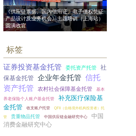
人及各自涉税问题
融？
资管产品穿透核查问题详解
2017年07月20日
《供应链票据、国内信用证、电子债权凭证
2017年07月18日
2017年10月16日
产品设计及业务机会》主题培训（上海站）
圆满收官
人民银行：资产管理业务发展中需要
关注的主要问题
QDII基金年内业绩相差80个百分点
2017年07月20日
最差下跌24%
标签
2017年09月25日
券商资管首例夫妻档“老鼠仓”现形 业
内建议多管齐下优化市场环境
证券投资基金托管
社
委托资产托管
11只QDII基金净值涨超30% 机构担
2017年07月21日
忧美股或迎多事之秋
信托
企业年金托管
保基金托管
2017年09月22日
资产托管
农村社会保障基金托管
基本
瑞银资产管理获中国私募管理人牌照
补充医疗保险基
2017年07月21日
养老保险个人账户基金托管
一文看懂那些年资管产品嵌套那些事
（信托、券商资管、基金专户、银行
金托管
收支账户托管
QFII（合格境外机构投资者）托
理财…）
中国
贵重物品托管
中国供应链金融研究中心
管
2017年09月22日
四大AMC是如何处理银行剥离的不良
消费金融研究中心
资产的？
工行定了一个小目标：南方全天候
2017年07月21日