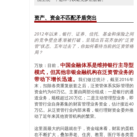
资产、资金不匹配矛盾突出
2012年以来，银行、证券、信托、基金和保险之间
的竞争壁垒逐渐被打破，呈现出百花齐放的“泛资
管”状态。五年过去了，你如何看待当前的泛资管格
局？
中国金融体系是维持银行主导型
万放：目前，
模式，但其他非银金融机构在泛资管业务的
带动下增长迅速。
我们做过统计，截至2016年
末，扣除各类重复嵌套之后，泛资管体系实际管理的
资金约为60万亿。主要由两部分组成：一是银行的通
道业务，规模超过20万亿；二是主动管理型业务，即
资管行业自身募集的财富管理业务资金，估计接近40
万亿。从泛资管行业内部来看，银行理财资金委外推
动了近年来其他资管机构的繁荣。
这里面最大的问题就在于，资金端来看，财富的蛋糕
在不断扩大，叠加养老、住房、教育、医疗等各类需