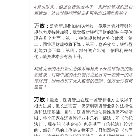
4月份以来，银监会密集发布了一系列监管规则及自
查通知，这会对银行理财业务可能造成哪些影响？
万放：
监管新规叠加MPA考核，显示监管对理财的
规范力度持续加强，我觉得对银行理财的影响主要体
现在几个方面：第一，整体规模增速将会放缓；第
二，同业理财规模将下降；第三，息差收窄，银行盈
利能力会下降；第四，部分资产出清，信用利差分
化，融资成本会有所上升。
构建完善的泛资管生态体系同样离不开法律制度的配
套建设，目前中国的泛资管行业还没有一套统一的法
律规范，因而出现了无人监管的缝隙，这方面你有何
建言？
万放：
最近，泛资管业在统一监管标准方面取得了
很大进展，但长远而言，仍需明确资管业务的法律性
质和法理基础。目前，泛资管行业法律性质仍不够清
晰，整个国家在泛资管行业中只有一部法，即《信托
法》，现在的《基金法》也是基于《信托法》设计
的，部分产品的上位法支撑不足，只能漂移到《合同