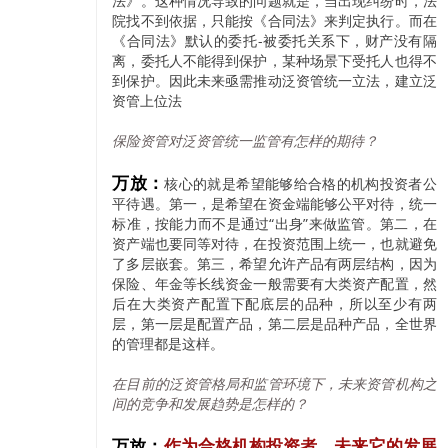
法》。这种情况导致的问题就是，当出现纠纷时，法
院找不到依据，只能按《合同法》来判定执行。而在
《合同法》默认的委托-被委托关系下，财产没有隔
离，委托人不能得到保护，某种场景下受托人也得不
到保护。因此未来亟需推动泛资管统一立法，建立泛
资管上位法
保险资管对泛资管统一监管有怎样的期待？
万放：
核心的就是希望能够给合格的机构投资者公
平待遇。第一，是希望在资金端能够公平对待，统一
标准，按能力而不是通过“出身”来做监管。第二，在
资产端也要同等对待，在投资范围上统一，也就避免
了多层嵌套。第三，希望允许产品有两层结构，因为
保险、年金等长线资金一般需要有大类资产配置，然
后在大类资产配置下配底层的品种，所以至少有两
层，第一层是配置产品，第二层是品种产品，全世界
的管理都是这样。
在目前的泛资管格局和监管环境下，未来资管机构之
间的竞争和发展趋势是怎样的？
万放：
作为合格机构投资者，未来它的发展