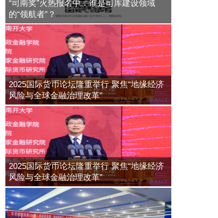
“司南奖”火热报名中：谁是司库建设领域
中国银行业资产托管规模126.61万亿
进博观察：法国荣膺第七届中国国际
的“领航者”？
进口博览会主宾国，共庆中法建交60
2017年07月18日
资管新规对保本类产品影响
周年
2017年11月28日
2024年11月06日
华夏基金又一桩老鼠仓案即将落
2018中国B2B+供应链金融创新与发
锤，"公用账户"暴富了这位交易
展论坛即将亮相北京
公募REITs推出已无实质性障碍
员，"逃跑的时候手机都没拿"
2025国际货币论坛隆重举行 聚焦“地缘经济
2018年08月28日
2017年11月07日
2017年07月19日
风险与全球金融治理改革”
任泽平：现金是最危险的资产配置
2018第二届中国供应链金融年会暨第
二届中国供应链金融行业标兵颁奖盛
2017年07月19日
基金业协会洪磊：资管产品不能隐
典在京隆重召开
含“刚性兑付”
2018年04月25日
2017年11月06日
私募十年：有的繁花着锦，有的关灯
2025国际货币论坛隆重举行 聚焦“地缘经济
第二届（2017）中国交易银行年会即
吃面，凭什么！
风险与全球金融治理改革”
将在即召开，欢迎报名
QDII基金十年蝶变 公募基金海外投资
2017年07月20日
站上新起点
2017年10月27日
2017年10月23日
资管产品增值税探讨 | 资管产品当事
如何玩转20万亿产业下的供应链金