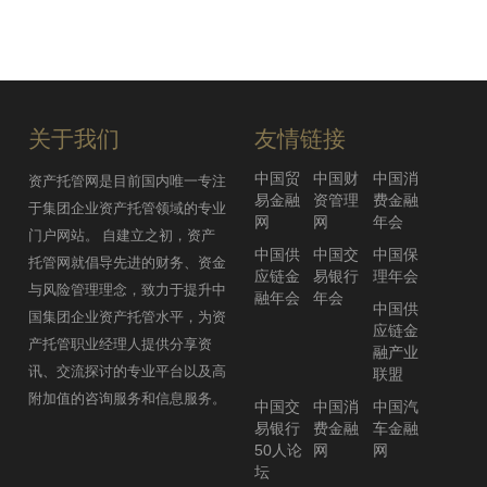
FOF至少卖10个亿？
2017年09月15日
券商基金托管牌照有望扩容 一周两家
一线券商先后申报
资管参与定增的备案、穿透与产品设
2017年07月25日
计详解
关于我们
友情链接
2017年09月14日
香港资产管理规模超18万亿 内地军
中国贸
中国财
中国消
资产托管网是目前国内唯一专注
团高速增长
易金融
资管理
费金融
于集团企业资产托管领域的专业
债券资管产品估值的套路（成本法）
2017年07月25日
网
网
年会
门户网站。 自建立之初，资产
2017年09月12日
中国供
中国交
中国保
托管网就倡导先进的财务、资金
应链金
易银行
理年会
工行资产托管规模五年翻两番 实现十
与风险管理理念，致力于提升中
融年会
年会
万亿级跨越
中国供
国集团企业资产托管水平，为资
交行重庆市分行加大托管业务发展
2017年07月25日
应链金
产托管职业经理人提供分享资
2017年09月11日
融产业
讯、交流探讨的专业平台以及高
联盟
流动性扩张时代结束 券商资管有四大
附加值的咨询服务和信息服务。
中国交
中国消
中国汽
发展路径
易银行
费金融
车金融
资管产品增值税哪些交哪些不交？
2017年07月25日
50人论
网
网
2017年09月07日
坛