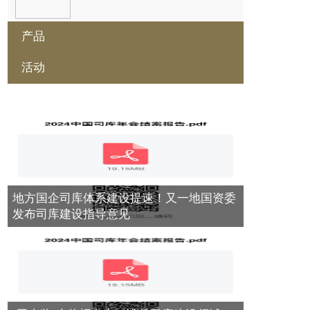
产品
干货 | 资产管理公司相关业务模式
2017年07月18日
活动
私募借道公募曲线打新科创板 监管出
招遏制政策套利
2019年06月13日
2024第九届中国产业数字金融年会在
全国金融工作会议释放七大信号 为银
北京隆重召开 ——产业数字金融助推
行、券商、互金等行业定调！
新质生产力发展
平安信托升级推出“平安家族信托”品
2017年07月18日
2024年12月05日
牌
2018年03月19日
进博观察：法国荣膺第七届中国国际
信托牌照有多抢手
进口博览会主宾国，共庆中法建交60
地方国企司库体系建设提速！又一地国资委
2017年07月18日
周年
国内首单百亿级规模REITs获批
发布司库建设指导意见
2024年11月06日
2018年02月05日
进博观察：法国荣膺第七届中国国际
资产托管市场主体尝试搭建沟通平台
进口博览会主宾国，共庆中法建交60
2017年07月18日
周年
中国银行家族信托服务引导财富金融
进入服务新时代
2024年11月06日
2018年01月12日