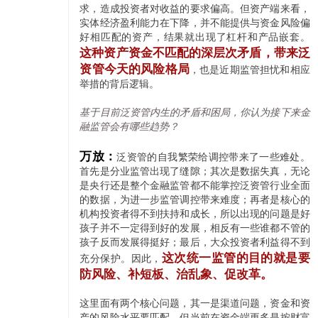
求，造成投资者对收益的要求偏高。但资产端来看，
实体经济盈利能力在下降，并不能提供与资金风险偏
好相匹配的资产，结果就出现了杠杆和产品嵌套。
这种资产资金不匹配的深层次矛盾，带来泛
资管今天的风险格局
，也是近期监管担忧和相应
举措的背后逻辑。
基于目前泛资管内生的矛盾和困局，你认为接下来金
融监管会有哪些趋势？
万放：
泛资管的自我繁荣给调控带来了一些难处。
首先是分业监管出现了缝隙；其次是数据失真，无论
是央行还是整个金融监管都不能掌控泛资管行业全面
的数据，为进一步监管调控带来难度；再者是核心的
机构投资者得不到扶持和成长，所以出现的问题是好
孩子并不一定得到好的发展，相反有一些谁都不管的
孩子反而发展得挺好；最后，大众投资者利益得不到
这次统一监管的目的就是要
充分保护。
因此，
防风险、补短板、治乱象、促改革。
这里面有两个核心问题，其一是渠道问题，资金和资
产的风险水平要匹配。但当前在资金端更多是按财富